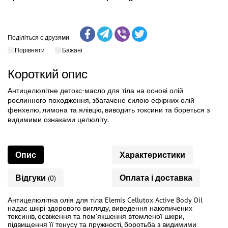
Поділіться с друзями
Порівняти
Бажані
Короткий опис
Антицелюлітне детокс-масло для тіла на основі олій
рослинного походження, збагачене силою ефірних олій
фенхелю, лимона та ялівцю, виводить токсини та бореться з
видимими ознаками целюліту.
Опис
Характеристики
Відгуки
Оплата і доставка
(0)
Антицелюлітна олія для тіла Elemis Cellutox Active Body Oil
надає шкірі здорового вигляду, виведення накопичених
токсинів, освіження та пом'якшення втомленої шкіри,
підвищення її тонусу та пружності, боротьба з видимими