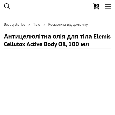
0
Toggl
navig
Beautystories
Тіло
Косметика від целюліту
Антицелюлітна олія для тіла Elemis
Cellutox Active Body Oil, 100 мл