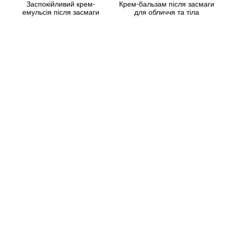
Заспокійливий крем-
Крем-бальзам після засмаги
емульсія після засмаги
для обличчя та тіла
Dermophisiologique Doposole
«Миттєвий комфорт» /
Idratante Lentivo Viso and
Instant Relief After Sun Cream.
Corpo, 150 мл
Face & Body 200 мл