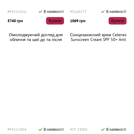
#P5511016
В наявності
#5160177
В наявності
5740 грн
Купити
1069 грн
Купити
Омолоджуючий догляд для
Сонцезахисний крем Celenes
обличчя та шиї до та після
Sunscreen Cream SPF 50+ Anti
засмаги RHEA Revitalsummer
Aging, 50 мл
2x15 мл
#P5511004
В наявності
#VT 23005
В наявності