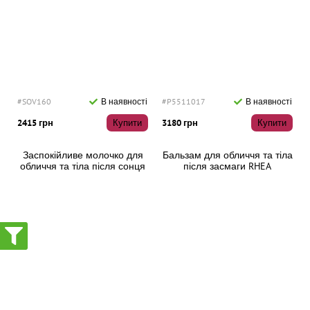
#SOV160
В наявності
#P5511017
В наявності
2415 грн
Купити
3180 грн
Купити
Заспокійливе молочко для
Бальзам для обличчя та тіла
обличчя та тіла після сонця
після засмаги RHEA
Phytomer Sun Soother After-
Buttersun 150 мл
Sun Milk Face and Body, 250
мл