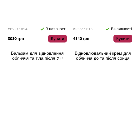
#P5511014
В наявності
#P5511015
В наявності
3080 грн
Купити
4540 грн
Купити
Бальзам для відновлення
Відновлювальний крем для
обличчя та тіла після УФ
обличчя до та після сонця
RHEA SOS UV Repair 75 мл
RHEA Revisun 50 мл