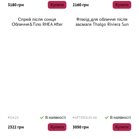
3180 грн
Купити
2160 грн
Купити
Спрей після сонця
Флюїд для обличчя після
Обличчя&Тіло RHEA After
засмаги Thalgo Riviera Sun
Sun 150 мл
Plumping Melting Fluid After-
Sun, 50 мл
#0410
В наявності
#AFTERSUN 46
В наявності
2322 грн
Купити
3050 грн
Купити