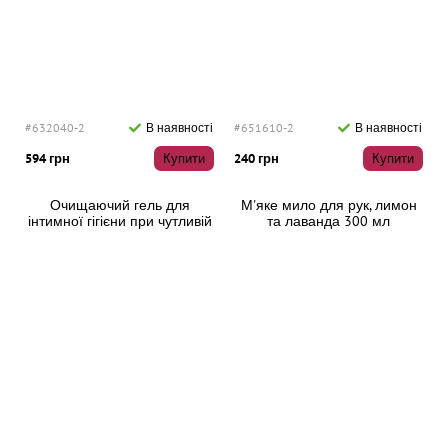
#632040-2
В наявності
#651610-2
В наявності
594 грн
Купити
240 грн
Купити
Очищаючий гель для
М'яке мило для рук, лимон
інтимної гігієни при чутливій
та лаванда 300 мл
слизовій оболонці ph8 500
мл