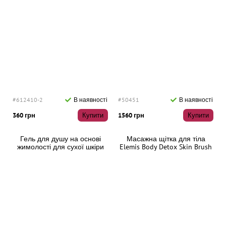
#612410-2
В наявності
#50451
В наявності
360 грн
Купити
1560 грн
Купити
Гель для душу на основі
Масажна щітка для тіла
жимолості для сухої шкіри
Elemis Body Detox Skin Brush
250 мл