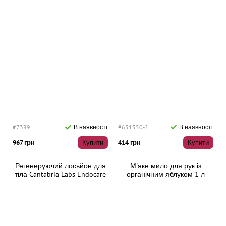
#7389
В наявності
#651550-2
В наявності
967 грн
Купити
414 грн
Купити
Регенеруючий лосьйон для
М'яке мило для рук із
тіла Cantabria Labs Endocare
органічним яблуком 1 л
Lotion Regenerates Damaged
Skin On The Body, 100 мл