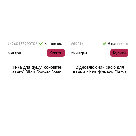
#4260437290702
В наявності
#60216
В наявності
330 грн
Купити
2550 грн
Купити
Пінка для душу "соковите
Відновлюючий засіб для
манго" Bilou Shower Foam
ванни після фітнесу Elemis
Juicy Mango, 200 мл
Aching Muscle Super Soak,
400 мл