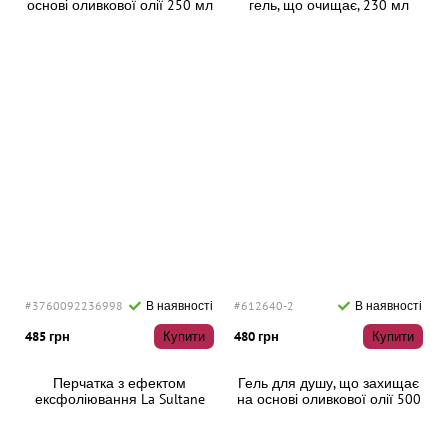
основі оливкової олії 250 мл
гель, що очищає, 230 мл
#3760092236998
В наявності
#612640-2
В наявності
485 грн
Купити
480 грн
Купити
Перчатка з ефектом
Гель для душу, що захищає
ексфоліювання La Sultane
на основі оливкової олії 500
De Saba Kessa Glove
мл