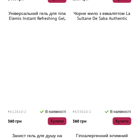
Універсальний гель для тіла
Чорне мило з евкаліптом La
Elemis Instant Refreshing Gel,
Sultane De Saba Authentic
150 мл
Eucalyptus Black Soap, 300 мл
#612610-2
В наявності
#633010-2
В наявності
360 грн
Купити
360 грн
Купити
Захист гель для душу на
Гіпоалергенний інтимний