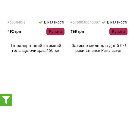
#633040-2
В наявності
#3760030040007
В наявності
492 грн
Купити
765 грн
Купити
Гіпоалергенний інтимний
Захисне мило для дітей 0-3
гель, що очищає, 450 мл
роки Enfance Paris Savon
Protecteur Apaisant