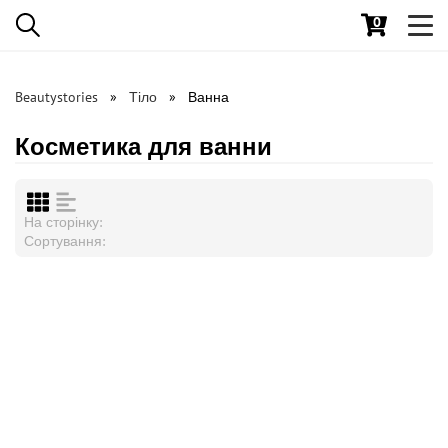
0
Toggl
navig
Beautystories
Тіло
Ванна
Косметика для ванни
На сторінку:
Сортування: