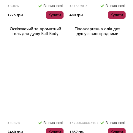
#BODW
В наявності
#613190-2
В наявності
1275 грн
Купити
480 грн
Купити
Освіжаючий та ароматний
Гіпоалергенна олія для
гель для душу Bali Body
душу з виноградними
Essentials Body Wash, 250 мл
кісточками 380 мл
#50828
В наявності
#3700448602107
В наявності
2460 грн
Купити
1857 грн
Купити