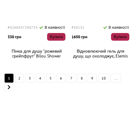
#4260437290733
В наявності
#50131
В наявності
330 грн
Купити
1650 грн
Купити
Пінка для душу "рожевий
Відновлюючий гель для
грейпфрут" Bilou Shower
душу, що охолоджує, Elemis
Foam Pink Grapefruit, 200 мл
Cool-Down Body Wash, 200
мл
1
2
3
4
5
6
7
8
9
10
...