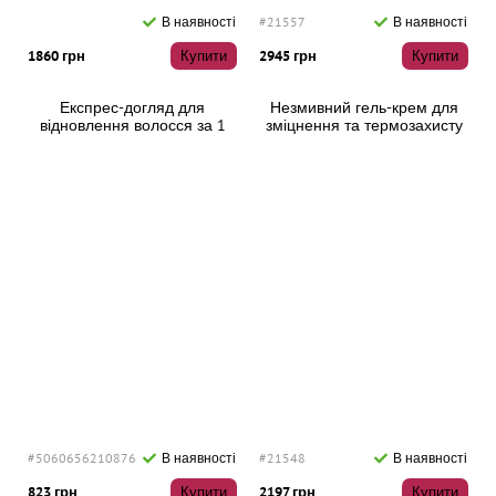
В наявності
#21557
В наявності
1860 грн
Купити
2945 грн
Купити
Експрес-догляд для
Незмивний гель-крем для
відновлення волосся за 1
зміцнення та термозахисту
хвилину Olorchee Recovery
волосся Keune Vital Nutrition
Cream One Minute Repair, 800
Power Plump, 50 мл
мл
#5060656210876
В наявності
#21548
В наявності
823 грн
Купити
2197 грн
Купити