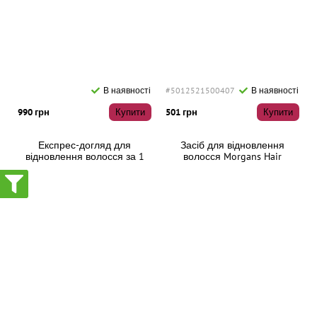
В наявності
#5012521500407
В наявності
990 грн
Купити
501 грн
Купити
Експрес-догляд для
Засіб для відновлення
відновлення волосся за 1
волосся Morgans Hair
хвилину Olorchee Recovery
Darkening Liquid Colour
Cream One Minute Repair, 300
Restorer, 120мл
мл