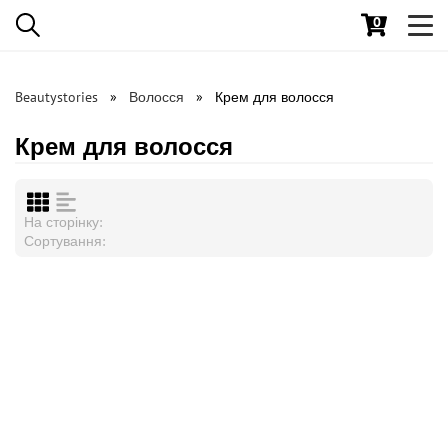
0
Toggl
navig
Beautystories
Волосся
Крем для волосся
Крем для волосся
На сторінку:
Сортування: