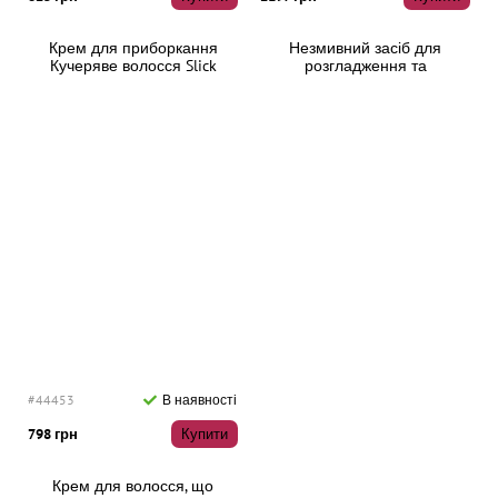
Крем для приборкання
Незмивний засіб для
Кучеряве волосся Slick
розгладження та
Gorilla Curl Cream, 100 мл
пом'якшення волосся Keune
Velvet Smooth Silkening
Polish, 50 мл
#44453
В наявності
798 грн
Купити
Крем для волосся, що