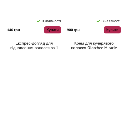
В наявності
В наявності
140 грн
Купити
900 грн
Купити
Експрес-догляд для
Крем для кучерявого
відновлення волосся за 1
волосся Olorchee Miracle
хвилину Olorchee Recovery
Wave Creme, 280 мл
Cream One Minute Repair, 50
мл