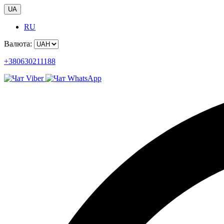
UA
RU
Валюта:
+380630211188