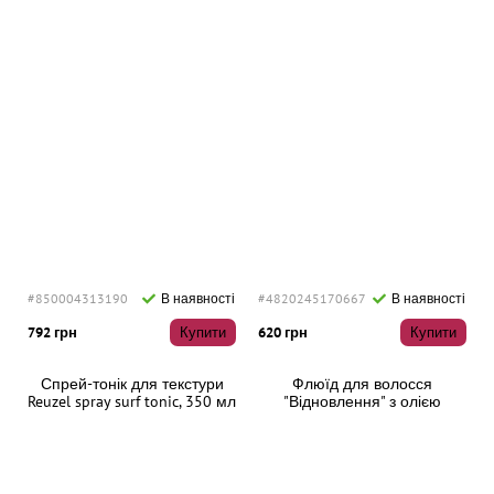
#850004313190
В наявності
#4820245170667
В наявності
792 грн
Купити
620 грн
Купити
Спрей-тонік для текстури
Флюїд для волосся
Reuzel spray surf tonic, 350 мл
"Відновлення" з олією
неролі Anagana Renewal
Serum, 100 мл