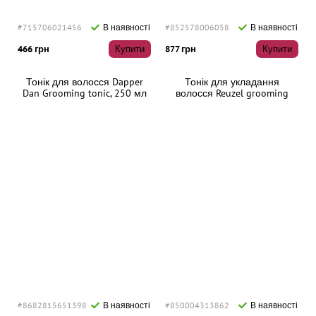
#715706021456
В наявності
#852578006058
В наявності
466 грн
Купити
877 грн
Купити
Тонік для волосся Dapper
Тонік для укладання
Dan Grooming tonic, 250 мл
волосся Reuzel grooming
tonic, 350 мл
#8682815651398
В наявності
#850004313862
В наявності