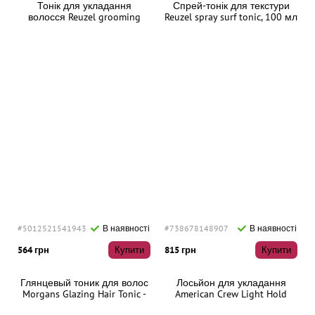
Тонік для укладання
Спрей-тонік для текстури
волосся Reuzel grooming
Reuzel spray surf tonic, 100 мл
tonic, 100 мл
#5012521541943
В наявності
#738678148907
В наявності
564 грн
Купити
815 грн
Купити
Глянцевый тоник для волос
Лосьйон для укладання
Morgans Glazing Hair Tonic -
American Crew Light Hold
Spiced Rum, 250мл
Texture Lotion, 250 мл