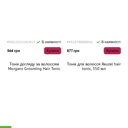
#5012521541813
В наявності
#852578006041
В наявності
564 грн
Купити
877 грн
Купити
Тонік догляду за волоссям
Тонік для волосся Reuzel hair
Morgans Grooming Hair Tonic
tonic, 350 мл
- Bay Rum, 250 мл