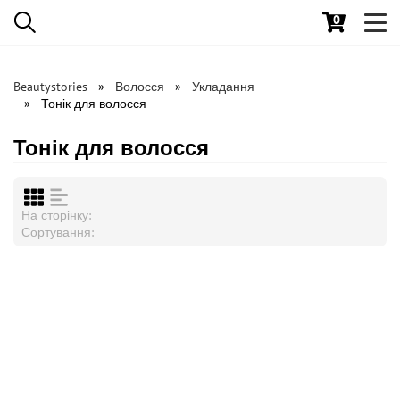
0
Toggl
navig
Beautystories
Волосся
Укладання
Тонік для волосся
Тонік для волосся
На сторінку:
Сортування: