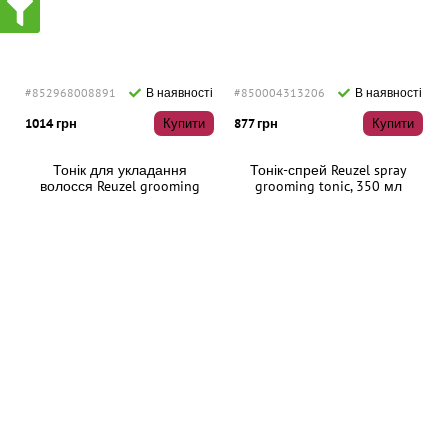
#852968008891
В наявності
#850004313206
В наявності
1014 грн
Купити
877 грн
Купити
Тонік для укладання
Тонік-спрей Reuzel spray
волосся Reuzel grooming
grooming tonic, 350 мл
tonic, 500 мл