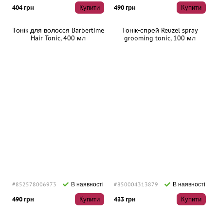
404 грн
Купити
490 грн
Купити
Тонік для волосся Barbertime
Тонік-спрей Reuzel spray
Hair Tonic, 400 мл
grooming tonic, 100 мл
#852578006973
В наявності
#850004313879
В наявності
490 грн
Купити
433 грн
Купити