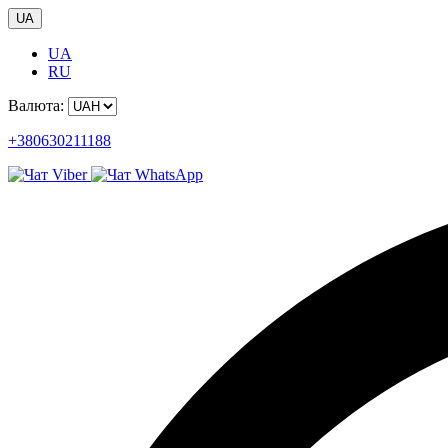
UA
UA
RU
Валюта:
+380630211188