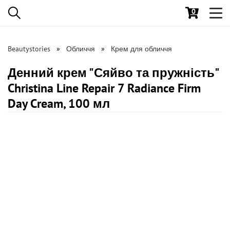
0
Toggl
navig
Beautystories
Обличчя
Крем для обличчя
Денний крем "Сяйво та пружність"
Christina Line Repair 7 Radiance Firm
Day Cream, 100 мл