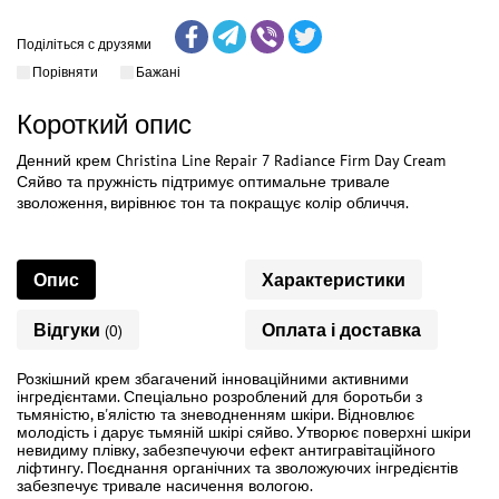
Поділіться с друзями
Порівняти
Бажані
Короткий опис
Денний крем Christina Line Repair 7 Radiance Firm Day Cream
Сяйво та пружність підтримує оптимальне тривале
зволоження, вирівнює тон та покращує колір обличчя.
Опис
Характеристики
Відгуки
Оплата і доставка
(0)
Розкішний крем збагачений інноваційними активними
інгредієнтами. Спеціально розроблений для боротьби з
тьмяністю, в'ялістю та зневодненням шкіри. Відновлює
молодість і дарує тьмяній шкірі сяйво. Утворює поверхні шкіри
невидиму плівку, забезпечуючи ефект антигравітаційного
ліфтингу. Поєднання органічних та зволожуючих інгредієнтів
забезпечує тривале насичення вологою.