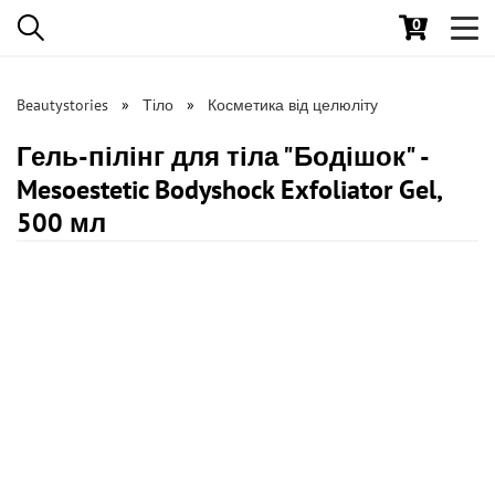
0
Toggl
navig
Beautystories
Тіло
Косметика від целюліту
Гель-пілінг для тіла "Бодішок" -
Mesoestetic Bodyshock Exfoliator Gel,
500 мл