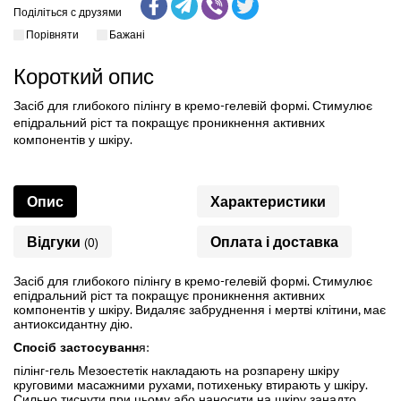
Поділіться с друзями
Порівняти
Бажані
Короткий опис
Засіб для глибокого пілінгу в кремо-гелевій формі. Стимулює
епідральний ріст та покращує проникнення активних
компонентів у шкіру.
Опис
Характеристики
Відгуки
Оплата і доставка
(0)
Засіб для глибокого пілінгу в кремо-гелевій формі. Стимулює
епідральний ріст та покращує проникнення активних
компонентів у шкіру. Видаляє забруднення і мертві клітини, має
антиоксидантну дію.
Спосіб застосуванн
я:
пілінг-гель Мезоестетік накладають на розпарену шкіру
круговими масажними рухами, потихеньку втирають у шкіру.
Сильно тиснути при цьому або наносити на шкіру занадто