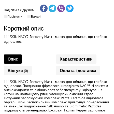
Поділіться с друзями
Порівняти
Бажані
Короткий опис
111SKIN NACY2 Recovery Mask - маска для обличчя, що глибоко
відновлює.
Опис
Характеристики
Відгуки
Оплата і доставка
(0)
111SKIN NACY2 Recovery Mask - маска для обличчя, що глибоко
відновлює. Поєднання фірмового інгредієнта NAC Y² зі злиттям
антиоксидантів та амінокислот забезпечує функціонування
клітин на найвищому рівні, зменшуючи окисний стрес.
Потужний зволожуючий комплекс Penta-Ceramide відновлює
бар'єр шкіри. Заспокійливий комплекс приглушує почервоніння
та зменшує подразнення. Silk Amino та Biomimetic Peptides
підтримують регенерацію. Екстракт Tazman Pepper заспокоює