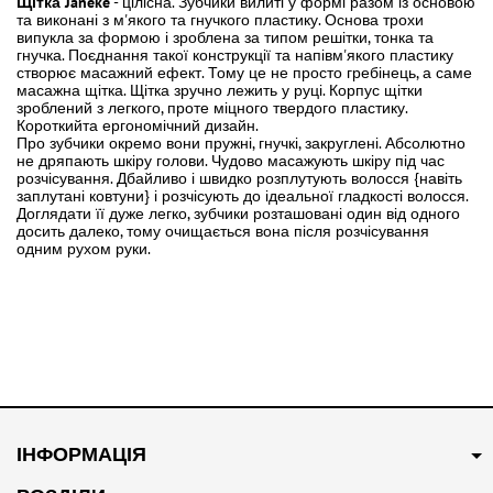
Щітка Janeke
- цілісна. Зубчики вилиті у формі разом із основою
та виконані з м'якого та гнучкого пластику. Основа трохи
випукла за формою і зроблена за типом решітки, тонка та
гнучка. Поєднання такої конструкції та напівм'якого пластику
створює масажний ефект. Тому це не просто гребінець, а саме
масажна щітка. Щітка зручно лежить у руці. Корпус щітки
зроблений з легкого, проте міцного твердого пластику.
Короткийта ергономічний дизайн.
Про зубчики окремо вони пружні, гнучкі, закруглені. Абсолютно
не дряпають шкіру голови. Чудово масажують шкіру під час
розчісування. Дбайливо і швидко розплутують волосся {навіть
заплутані ковтуни} і розчісують до ідеальної гладкості волосся.
Доглядати її дуже легко, зубчики розташовані один від одного
досить далеко, тому очищається вона після розчісування
одним рухом руки.
ІНФОРМАЦІЯ