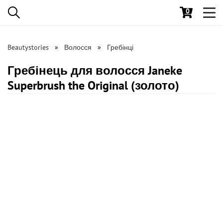
0
Toggl
navig
Beautystories
Волосся
Гребінці
Гребінець для волосся Janeke
Superbrush the Original (золото)