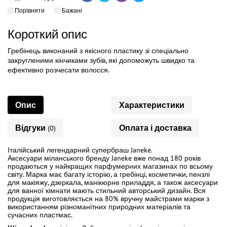
Порівняти
Бажані
Короткий опис
Гребінець виконаний з якісного пластику зі спеціально
закругленими кінчиками зубів, які допоможуть швидко та
ефективно розчесати волосся.
Опис
Характеристики
Відгуки
Оплата і доставка
(0)
Італійський легендарний супербраш Janeke.
Аксесуари міланського бренду Janeke вже понад 180 років
продаються у найкращих парфумерних магазинах по всьому
світу. Марка має багату історію, а гребінці, косметички, пензлі
для макіяжу, дзеркала, манікюрне приладдя, а також аксесуари
для ванної кімнати мають стильний авторський дизайн. Вся
продукція виготовляється на 80% вручну майстрами марки з
використанням різноманітних природних матеріалів та
сучасних пластмас.