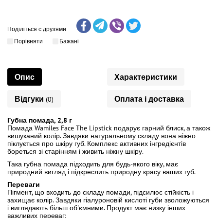
Поділіться с друзями
Порівняти
Бажані
Опис
Характеристики
Відгуки
Оплата і доставка
(0)
Губна помада, 2,8 г
Помада Wamiles Face The Lipstick подарує гарний блиск, а також
вишуканий колір. Завдяки натуральному складу вона ніжно
піклується про шкіру губ. Комплекс активних інгредієнтів
бореться зі старінням і живить ніжну шкіру.
Така губна помада підходить для будь-якого віку, має
природний вигляд і підкреслить природну красу ваших губ.
Переваги
Пігмент, що входить до складу помади, підсилює стійкість і
захищає колір. Завдяки гіалуроновій кислоті губи зволожуються
і виглядають більш об'ємними. Продукт має низку інших
важливих переваг: