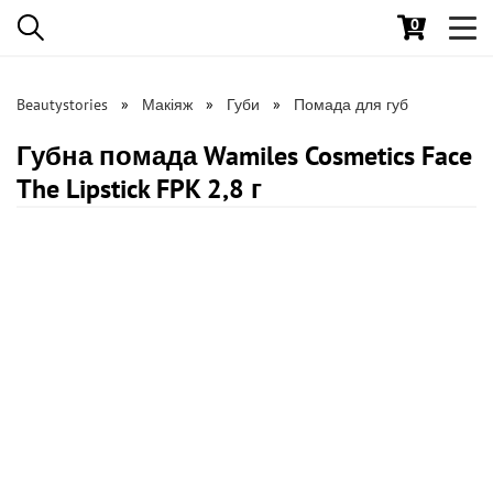
0
Toggl
navig
Beautystories
Макіяж
Губи
Помада для губ
Губна помада Wamiles Cosmetics Face
The Lipstick FPK 2,8 г