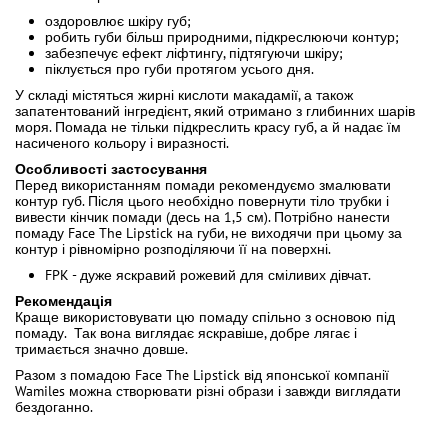
оздоровлює шкіру губ;
робить губи більш природними, підкреслюючи контур;
забезпечує ефект ліфтингу, підтягуючи шкіру;
піклується про губи протягом усього дня.
У складі містяться жирні кислоти макадамії, а також
запатентований інгредієнт, який отримано з глибинних шарів
моря. Помада не тільки підкреслить красу губ, а й надає їм
насиченого кольору і виразності.
Особливості застосування
Перед використанням помади рекомендуємо змалювати
контур губ. Після цього необхідно повернути тіло трубки і
вивести кінчик помади (десь на 1,5 см). Потрібно нанести
помаду Face The Lipstick на губи, не виходячи при цьому за
контур і рівномірно розподіляючи її на поверхні.
FPK - дуже яскравий рожевий для сміливих дівчат.
Рекомендація
Краще використовувати цю помаду спільно з основою під
помаду. Так вона виглядає яскравіше, добре лягає і
тримається значно довше.
Разом з помадою Face The Lipstick від японської компанії
Wamiles можна створювати різні образи і завжди виглядати
бездоганно.