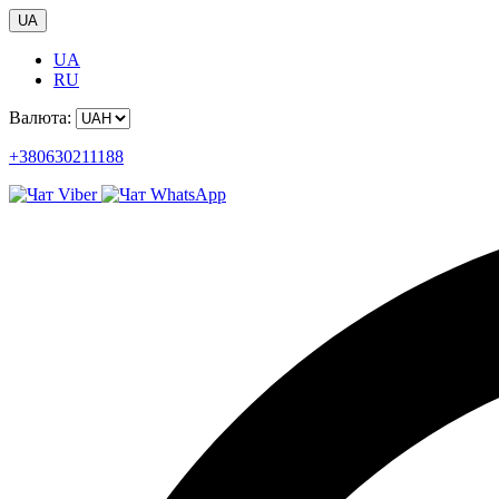
UA
UA
RU
Валюта:
+380630211188