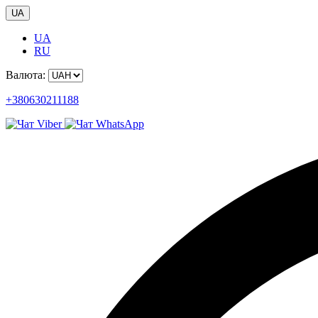
UA
UA
RU
Валюта:
+380630211188