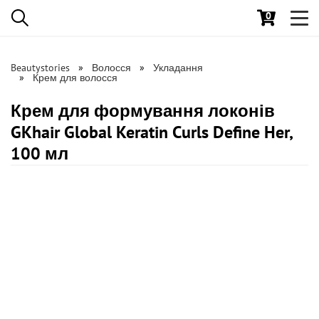
0
Toggl
navig
Beautystories
Волосся
Укладання
Крем для волосся
Крем для формування локонів
GKhair Global Keratin Curls Define Her,
100 мл