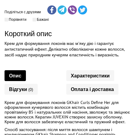
Поділіться с друзями
Порівняти
Бажані
Короткий опис
Крем для формування локонів має м'яку дію і гарантує
антистатичний ефект. Делікатно обволікаючи кожне волосся,
засіб надає природним кучерям еластичність і виразність.
Опис
Характеристики
Відгуки
Оплата і доставка
(0)
Крем для формування локонів GKhair Curls Define Her для
оформлення кучерявого волосся містить комбінацію
провітаміну B5 і натуральних олій насіння, зволожує та зміцнює
кожне волосся. Кератин
JUVEXIN створює захисну оболонку.
Крем для волосся забезпечує еластичний та пружний ефект.
Спосіб застосування:
після миття волосся шампунем і
кондиціонером GKhair Shampoo and Conditioner розітріть