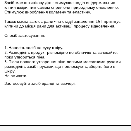
Засіб має антивікову дію - стимулює поділ епідермальних
клітин шкіри, тим самим сприяючи природному оновленню.
Стимулює вироблення колагену та еластину. ⁣
Також маска загоює рани - на стадії запалення EGF притягує
клітини до місця рани для активації процесу відновлення. ⁣
Спосіб застосування: ⁣
1. Нанесіть засіб на суху шкіру. ⁣
2. Розподіліть продукт рівномірно по обличчю та зачекайте,
поки утвориться піна. ⁣
3. Після повного утворення піни легкими масажними рухами
розподіліть засіб і рухами, що поплескують, вберіть його в
шкіру. ⁣
Не змивати. ⁣
Застосовуйте засіб вранці та ввечері.⁣