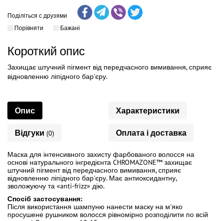
Поділіться с друзями
Порівняти
Бажані
Короткий опис
Захищає штучний пігмент від передчасного вимивання, сприяє
відновленню ліпідного бар'єру.
Опис
Характеристики
Відгуки
Оплата і доставка
(0)
Маска для інтенсивного захисту фарбованого волосся на
основі натурального інгредієнта CHROMAZONE™ захищає
штучний пігмент від передчасного вимивання, сприяє
відновленню ліпідного бар'єру. Має антиоксидантну,
зволожуючу та «anti-frizz» дію.
Спосіб застосування:
Після використання шампуню нанести маску на м'яко
просушене рушником волосся рівномірно розподілити по всій