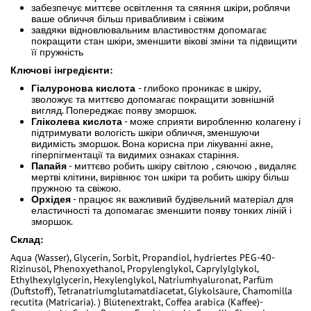
забезпечує миттєве освітлення та сяяння шкіри, роблячи
ваше обличчя більш привабливим і свіжим
завдяки відновлювальним властивостям допомагає
покращити стан шкіри, зменшити вікові зміни та підвищити
її пружність
Ключові інгредієнти:
Гіалуронова кислота
- глибоко проникає в шкіру,
зволожує та миттєво допомагає покращити зовнішній
вигляд. Попереджає появу зморшок.
Гліколева кислота
- може сприяти виробленню колагену і
підтримувати вологість шкіри обличчя, зменшуючи
видимість зморшок. Вона корисна при лікуванні акне,
гіперпігментації та видимих ознаках старіння.
Папайя
- миттєво робить шкіру світлою , сяючою , видаляє
мертві клітини, вирівнює тон шкіри та робить шкіру більш
пружною та свіжою.
Орхідея
- працює як важливий будівельний матеріал для
еластичності та допомагає зменшити появу тонких ліній і
зморшок.
Склад:
Aqua (Wasser), Glycerin, Sorbit, Propandiol, hydriertes PEG-40-
Rizinusöl, Phenoxyethanol, Propylenglykol, Caprylylglykol,
Ethylhexylglycerin, Hexylenglykol, Natriumhyaluronat, Parfüm
(Duftstoff), Tetranatriumglutamatdiacetat, Glykolsäure, Chamomilla
recutita (Matricaria). ) Blütenextrakt, Coffea arabica (Kaffee)-