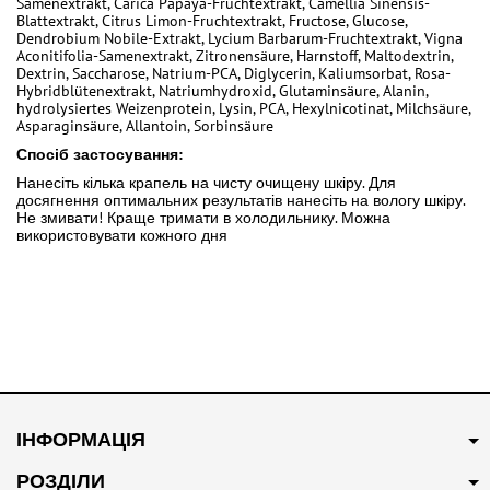
Samenextrakt, Carica Papaya-Fruchtextrakt, Camellia Sinensis-
Blattextrakt, Citrus Limon-Fruchtextrakt, Fructose, Glucose,
Dendrobium Nobile-Extrakt, Lycium Barbarum-Fruchtextrakt, Vigna
Aconitifolia-Samenextrakt, Zitronensäure, Harnstoff, Maltodextrin,
Dextrin, Saccharose, Natrium-PCA, Diglycerin, Kaliumsorbat, Rosa-
Hybridblütenextrakt, Natriumhydroxid, Glutaminsäure, Alanin,
hydrolysiertes Weizenprotein, Lysin, PCA, Hexylnicotinat, Milchsäure,
Asparaginsäure, Allantoin, Sorbinsäure
Спосіб застосування:
Нанесіть кілька крапель на чисту очищену шкіру. Для
досягнення оптимальних результатів нанесіть на вологу шкіру.
Не змивати! Краще тримати в холодильнику. Можна
використовувати кожного дня
ІНФОРМАЦІЯ
РОЗДІЛИ