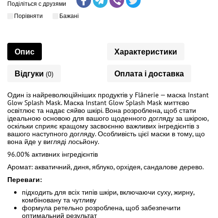
Поділіться с друзями
Порівняти
Бажані
Опис
Характеристики
Відгуки
Оплата і доставка
(0)
Один із найреволюційніших продуктів у Flânerie — маска Instant
Glow Splash Mask. Маска Instant Glow Splash Mask миттєво
освітлює та надає сяйво шкірі. Вона розроблена, щоб стати
ідеальною основою для вашого щоденного догляду за шкірою,
оскільки сприяє кращому засвоєнню важливих інгредієнтів з
вашого наступного догляду. Особливість цієї маски в тому, що
вона йде у вигляді лосьйону.
96.00% активних інгредієнтів
Аромат: акватичний, диня, яблуко, орхідея, сандалове дерево.
Переваги:
підходить для всіх типів шкіри, включаючи суху, жирну,
комбіновану та чутливу
формула ретельно розроблена, щоб забезпечити
оптимальний результат