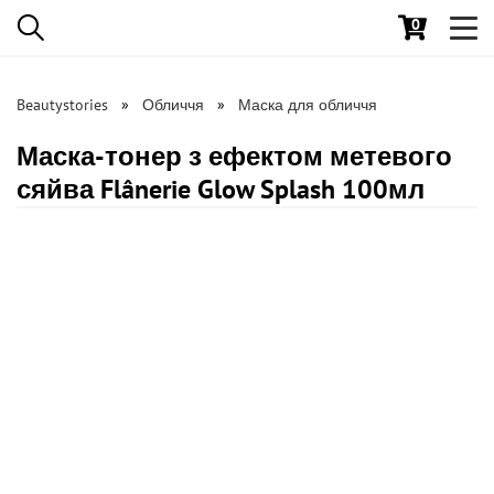
0
Toggl
navig
Beautystories
Обличчя
Маска для обличчя
Маска-тонер з ефектом метевого
сяйва Flânerie Glow Splash 100мл