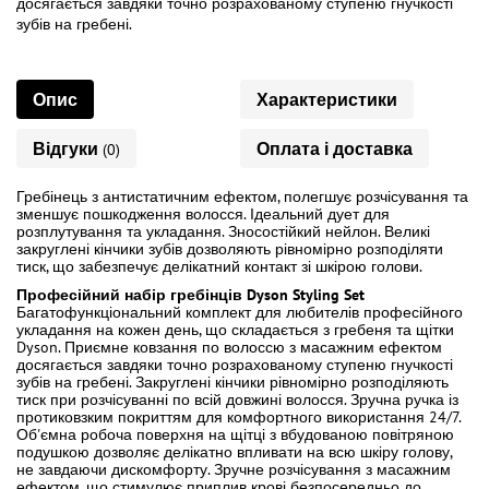
досягається завдяки точно розрахованому ступеню гнучкості
зубів на гребені.
Опис
Характеристики
Відгуки
Оплата і доставка
(0)
Гребінець з антистатичним ефектом, полегшує розчісування та
зменшує пошкодження волосся. Ідеальний дует для
розплутування та укладання. Зносостійкий нейлон. Великі
закруглені кінчики зубів дозволяють рівномірно розподіляти
тиск, що забезпечує делікатний контакт зі шкірою голови.
Професійний набір гребінців Dyson Styling Set
Багатофункціональний комплект для любителів професійного
укладання на кожен день, що складається з гребеня та щітки
Dyson. Приємне ковзання по волоссю з масажним ефектом
досягається завдяки точно розрахованому ступеню гнучкості
зубів на гребені. Закруглені кінчики рівномірно розподіляють
тиск при розчісуванні по всій довжині волосся. Зручна ручка із
протиковзким покриттям для комфортного використання 24/7.
Об'ємна робоча поверхня на щітці з вбудованою повітряною
подушкою дозволяє делікатно впливати на всю шкіру голову,
не завдаючи дискомфорту. Зручне розчісування з масажним
ефектом, що стимулює приплив крові безпосередньо до