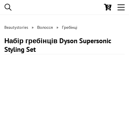
0
Toggl
navig
Beautystories
Волосся
Гребінці
Набір гребінців Dyson Supersonic
Styling Set