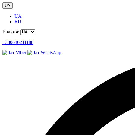
UA
UA
RU
Валюта:
+380630211188