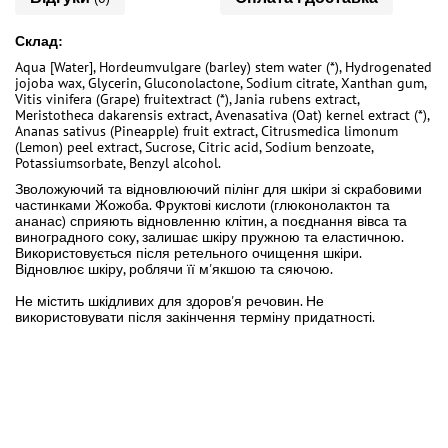
Склад:
Aqua [Water], Hordeumvulgare (barley) stem water (*), Hydrogenated
jojoba wax, Glycerin, Gluconolactone, Sodium citrate, Xanthan gum,
Vitis vinifera (Grape) fruitextract (*), Jania rubens extract,
Meristotheca dakarensis extract, Avenasativa (Oat) kernel extract (*),
Ananas sativus (Pineapple) fruit extract, Citrusmedica limonum
(Lemon) peel extract, Sucrose, Citric acid, Sodium benzoate,
Potassiumsorbate, Benzyl alcohol.
Зволожуючий та відновлюючий пілінг для шкіри зі скрабовими
частинками Жожоба. Фруктові кислоти (глюконолактон та
ананас) сприяють відновленню клітин, а поєднання вівса та
виноградного соку, залишає шкіру пружною та еластичною.
Використовується після ретельного очищення шкіри.
Відновлює шкіру, роблячи її м'якшою та сяючою.
Не містить шкідливих для здоров'я речовин. Не
використовувати після закінчення терміну придатності.