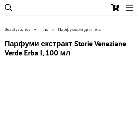
0
Toggl
navig
Beautystories
Тіло
Парфумерія для тіла
Парфуми екстракт Storie Veneziane
Verde Erba I, 100 мл