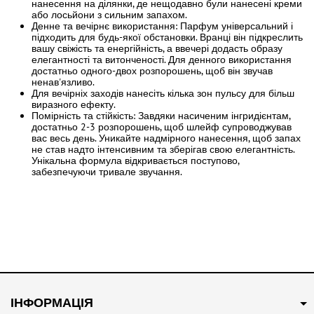
нанесення на ділянки, де нещодавно були нанесені креми
або лосьйони з сильним запахом.
Денне та вечірнє використання: Парфум універсальний і
підходить для будь-якої обстановки. Вранці він підкреслить
вашу свіжість та енергійність, а ввечері додасть образу
елегантності та витонченості. Для денного використання
достатньо одного-двох розпорошень, щоб він звучав
ненав'язливо.
Для вечірніх заходів нанесіть кілька зон пульсу для більш
виразного ефекту.
Помірність та стійкість: Завдяки насиченим інгридієнтам,
достатньо 2-3 розпорошень, щоб шлейф супроводжував
вас весь день. Уникайте надмірного нанесення, щоб запах
не став надто інтенсивним та зберігав свою елегантність.
Унікальна формула відкривається поступово,
забезпечуючи тривале звучання.
ІНФОРМАЦІЯ