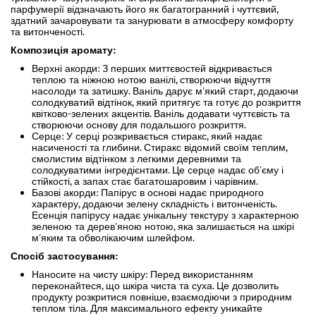
парфумерії відзначають його як багатогранний і чуттєвий,
здатний зачаровувати та занурювати в атмосферу комфорту
та витонченості.
Композиція аромату:
Верхні акорди: З перших миттєвостей відкривається
теплою та ніжною нотою ванілі, створюючи відчуття
насолоди та затишку. Ваніль дарує м'який старт, додаючи
солодкуватий відтінок, який притягує та готує до розкриття
квітково-зелених акцентів. Ваніль додавати чуттєвість та
створюючи основу для подальшого розкриття.
Серце: У серці розкривається стиракс, який надає
насиченості та глибини. Стиракс відомий своїм теплим,
смолистим відтінком з легкими деревними та
солодкуватими інгредієнтами. Це серце надає об'єму і
стійкості, а запах стає багатошаровим і чарівним.
Базові акорди: Папірус в основі надає природного
характеру, додаючи зелену складність і витонченість.
Есенція папірусу надає унікальну текстуру з характерною
зеленою та дерев'яною нотою, яка залишається на шкірі
м'яким та обволікаючим шлейфом.
Спосіб застосування:
Наносите на чисту шкіру: Перед використанням
переконайтеся, що шкіра чиста та суха. Це дозволить
продукту розкритися повніше, взаємодіючи з природним
теплом тіла. Для максимального ефекту уникайте