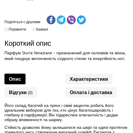
Поділіться с друзями
Порівняти
Бажані
Короткий опис
Парфум Storie Veneziane – призначений для чоловіків та жінок,
який поєднує витонченість східного стилю та енергійність нот.
Опис
Характеристики
Відгуки
Оплата і доставка
(0)
Його склад, багатий на пряні і свіжі акценти, робить його
ідеальним вибором для тих, хто цінує багатошаровість і
глибину в парфумерії. Він підкреслює елегантність і додає
образу впевненості та шарму.
Стійкість дозволяє йому залишатися на шкірі та одязі протягом
тривалого часу, створюючи виразний шлейф. Експерти з