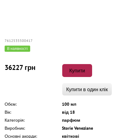
7612535500417
В наявності
36227 грн
Купити
Купити в один клік
Обєм:
100 мл
Вік:
від 18
Категорія:
парфюм
Виробник:
Storie Veneziane
Основні акорди:
квіткові