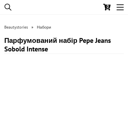
0
Toggl
navig
Beautystories
Набори
Парфумований набір Pepe Jeans
Sobold Intense