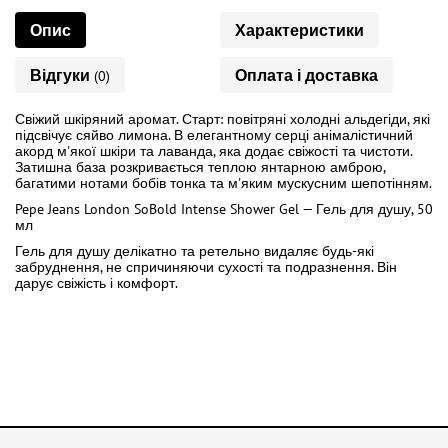
Опис
Характеристики
Відгуки
Оплата і доставка
(0)
Свіжий шкіряний аромат. Старт: повітряні холодні альдегіди, які
підсвічує сяйво лимона. В елегантному серці анімалістичний
акорд м'якої шкіри та лаванда, яка додає свіжості та чистоти.
Затишна база розкривається теплою янтарною амброю,
багатими нотами бобів тонка та м'яким мускусним шепотінням.
Pepe Jeans London SoBold Intense Shower Gel — Гель для душу, 50
мл
Гель для душу делікатно та ретельно видаляє будь-які
забруднення, не спричиняючи сухості та подразнення. Він
дарує свіжість і комфорт.