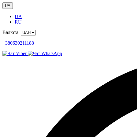
UA
UA
RU
Валюта:
+380630211188