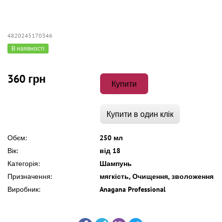
4820245170346
В наявності
360 грн
Купити
Купити в один клік
Обєм:
250 мл
Вік:
від 18
Категорія:
Шампунь
Призначення:
мягкість, Очищення, зволоження
Виробник:
Anagana Professional