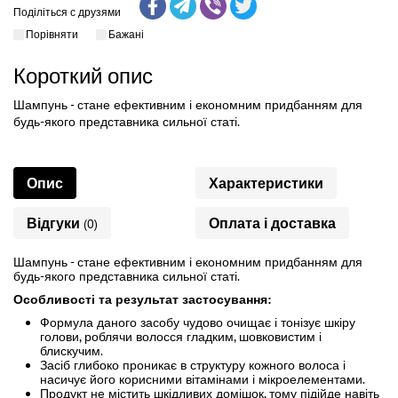
Поділіться с друзями
Порівняти
Бажані
Короткий опис
Шампунь - стане ефективним і економним придбанням для
будь-якого представника сильної статі.
Опис
Характеристики
Відгуки
Оплата і доставка
(0)
Шампунь - стане ефективним і економним придбанням для
будь-якого представника сильної статі.
Особливості та результат застосування:
Формула даного засобу чудово очищає і тонізує шкіру
голови, роблячи волосся гладким, шовковистим і
блискучим.
Засіб глибоко проникає в структуру кожного волоса і
насичує його корисними вітамінами і мікроелементами.
Продукт не містить шкідливих домішок, тому підійде навіть