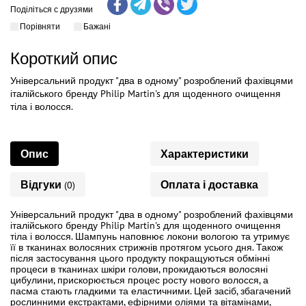
Поділіться с друзями
Порівняти
Бажані
Короткий опис
Універсальний продукт "два в одному" розроблений фахівцями
італійського бренду Philip Martin's для щоденного очищення
тіла і волосся.
Опис
Характеристики
Відгуки
Оплата і доставка
(0)
Універсальний продукт "два в одному" розроблений фахівцями
італійського бренду Philip Martin's для щоденного очищення
тіла і волосся. Шампунь наповнює локони вологою та утримує
її в тканинах волосяних стрижнів протягом усього дня. Також
після застосування цього продукту покращуються обмінні
процеси в тканинах шкіри голови, прокидаються волосяні
цибулини, прискорюється процес росту нового волосся, а
пасма стають гладкими та еластичними. Цей засіб, збагачений
рослинними екстрактами, ефірними оліями та вітамінами,