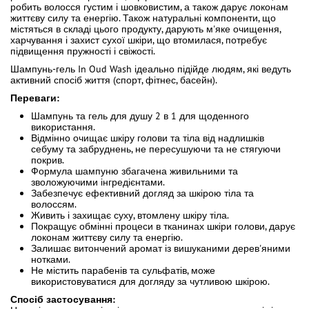
робить волосся густим і шовковистим, а також дарує локонам
життєву силу та енергію. Також натуральні компоненти, що
містяться в складі цього продукту, дарують м'яке очищення,
харчування і захист сухої шкіри, що втомилася, потребує
підвищення пружності і свіжості.
Шампунь-гель In Oud Wash ідеально підійде людям, які ведуть
активний спосіб життя (спорт, фітнес, басейн).
Переваги:
Шампунь та гель для душу 2 в 1 для щоденного
використання.
Відмінно очищає шкіру голови та тіла від надлишків
себуму та забруднень, не пересушуючи та не стягуючи
покрив.
Формула шампуню збагачена живильними та
зволожуючими інгредієнтами.
Забезпечує ефективний догляд за шкірою тіла та
волоссям.
Живить і захищає суху, втомлену шкіру тіла.
Покращує обмінні процеси в тканинах шкіри голови, дарує
локонам життєву силу та енергію.
Залишає витончений аромат із вишуканими дерев'яними
нотками.
Не містить парабенів та сульфатів, може
використовуватися для догляду за чутливою шкірою.
Спосіб застосування: