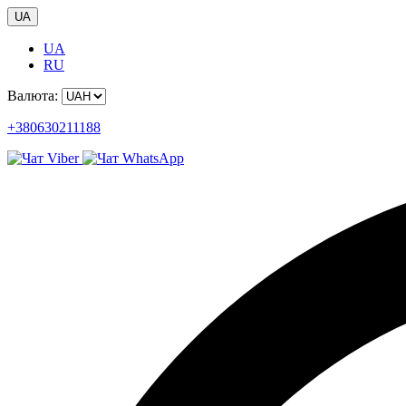
UA
UA
RU
Валюта:
+380630211188