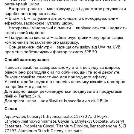
регенерації шкіри.
— Екстракт граната — має в'яжучу дію і допомагає регулювати
вироблення шкірного сала.
— Вітамін E — потужний антиоксидант з омолоджувальним
ефектом, заспокоює чутливу шкіру.
— Натуральні мінеральні пігменти — вирівнюють тон і надають
шкірі легкий відтінок.
— Гіалуронова кислота — забезпечує тривимірну організацію
компонентів позаклітинного матриксу.
— Сонцезахисні фільтри — захищають шкіру від UVA- та UVB-
променів, забезпечуючи фактор захисту SPF 50.
Спосіб застосування
Наносіть засіб на завершальному етапі догляду за шкірою,
рівномірно розподіляючи по обличчю, шиї та зоні декольте.
Використовуйте самостійно для природного ефекту.
У разі потреби акуратно нанесіть невелику кількість повторно
на проблемні ділянки.
Для жирної шкіри рекомендується поєднувати з продуктами
лінійки Perfect Skin.
Для зрілої шкіри — комбінуйте із засобами з лінії Bijin.
Склад
Aqua/water, Cetearyl Ethylhexanoate, C12-20 Acid Peg-8,
Ethylexylmethoxycinnamate, Glycerin, Ethylexyl Cocoate, Glyceryl
Estearate, Propylene Glycol, Titanium Dioxide, Benzophenone-3, Ci
77492, Aluminum Starch Octenylsuccinate,