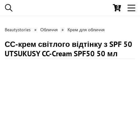
0
Toggl
navig
Beautystories
Обличчя
Крем для обличчя
СС-крем світлого відтінку з SPF 50
UTSUKUSY CC-Cream SPF50 50 мл