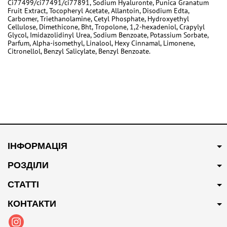
Ci77499/ci77491/ci77891, Sodium Hyaluronte, Punica Granatum
Fruit Extract, Tocopheryl Acetate, Allantoin, Disodium Edta,
Carbomer, Triethanolamine, Cetyl Phosphate, Hydroxyethyl
Cellulose, Dimethicone, Bht, Tropolone, 1,2-hexadeniol, Crapylyl
Glycol, Imidazolidinyl Urea, Sodium Benzoate, Potassium Sorbate,
Parfum, Alpha-isomethyl, Linalool, Hexy Cinnamal, Limonene,
Citronellol, Benzyl Salicylate, Benzyl Benzoate.
ІНФОРМАЦІЯ
РОЗДІЛИ
СТАТТІ
КОНТАКТИ