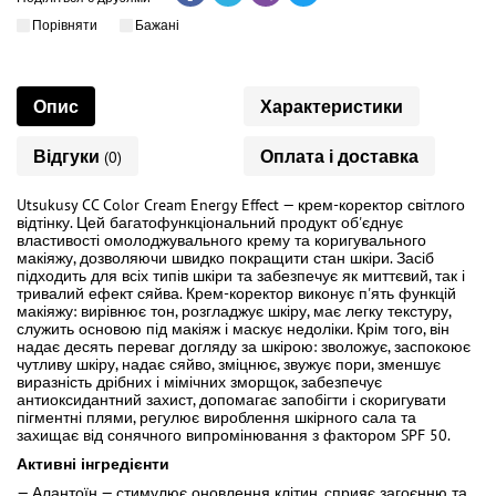
Порівняти
Бажані
Опис
Характеристики
Відгуки
Оплата і доставка
(0)
Utsukusy CC Color Cream Energy Effect — крем-коректор світлого
відтінку. Цей багатофункціональний продукт об'єднує
властивості омолоджувального крему та коригувального
макіяжу, дозволяючи швидко покращити стан шкіри. Засіб
підходить для всіх типів шкіри та забезпечує як миттєвий, так і
тривалий ефект сяйва. Крем-коректор виконує п'ять функцій
макіяжу: вирівнює тон, розгладжує шкіру, має легку текстуру,
служить основою під макіяж і маскує недоліки. Крім того, він
надає десять переваг догляду за шкірою: зволожує, заспокоює
чутливу шкіру, надає сяйво, зміцнює, звужує пори, зменшує
виразність дрібних і мімічних зморщок, забезпечує
антиоксидантний захист, допомагає запобігти і скоригувати
пігментні плями, регулює вироблення шкірного сала та
захищає від сонячного випромінювання з фактором SPF 50.
Активні інгредієнти
— Алантоїн — стимулює оновлення клітин, сприяє загоєнню та