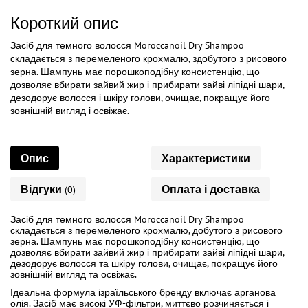
Короткий опис
Засіб для темного волосся Moroccanoil Dry Shampoo
складається з перемеленого крохмалю, здобутого з рисового
зерна. Шампунь має порошкоподібну консистенцію, що
дозволяє вбирати зайвий жир і прибирати зайві ліпідні шари,
дезодорує волосся і шкіру голови, очищає, покращує його
зовнішній вигляд і освіжає.
Опис
Характеристики
Відгуки
Оплата і доставка
(0)
Засіб для темного волосся Moroccanoil Dry Shampoo
складається з перемеленого крохмалю, добутого з рисового
зерна. Шампунь має порошкоподібну консистенцію, що
дозволяє вбирати зайвий жир і прибирати зайві ліпідні шари,
дезодорує волосся та шкіру голови, очищає, покращує його
зовнішній вигляд та освіжає.
Ідеальна формула ізраїльського бренду включає арганова
олія. Засіб має високі УФ-фільтри, миттєво розчиняється і