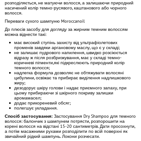
розподіляється, не матуючи волосся, а залишаючи природний
насичений колір темно-русявого, каштанового або чорного
волосся.
Переваги сухого шампуню Moroccanoil
До плюсів засобу для догляду за жирним темним волоссям
можна віднести такі:
має високий ступінь захисту від ультрафіолетових
променів завдяки аргановому маслу, що є у складі;
не залишає пудрового напилення, швидко розсіюється
відразу ж після розбризкування, має у складі темно-
коричневі пігменти,які підкреслюють природний колір
темного волосся;
надлегка формула дозволяє не обтяжувати волосяні
цибулини, освіжає та прибирає виділення надлишкового
жиру;
дезодорує шкіру голови і надає приємного запаху, при
цьому прибираючи зі шкірного покриву залишки
аромамасел;
додає прикореневий обсяг;
полегшує укладання.
Спосіб застосування:
Застосування Dry Shampoo для темного
волосся: балончик з шампунем потрясти, розпорошити на
корені волосся на відстані 15-20 сантиметрів. Дати просохнути,
а потім масажними рухами розподілити по всій поверхні як
звичайний рідкий шампунь. Локони розчесати.