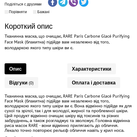
Поділіться с друзями
Порівняти
Бажані
Короткий опис
Тканинна маска, що очищає, RARE Paris Carbone Glacé Purifying
Face Mask (блакитна) підійде вам незалежно від того,
володаркою якого типу шкіри ви є.
Опис
Характеристики
Відгуки
Оплата і доставка
(0)
Тканинна маска, що очищає, RARE Paris Carbone Glacé Purifying
Face Mask (блакитна) підійде вам незалежно від того,
володаркою якого типу шкіри ви є. Вона відмінно підійде як для
сухої та зрілої, так і для молодої, жирної та проблемної шкіри.
Цей продукт відмінно очищає шкіру від токсинів та різних
забруднень, а також розгладжує та зволожує. Головна відмінна
риса масок RARE - вони відмінно прилягають до обличчя.
Лекало точно повторює рельєф обличчя навіть у крил носа.