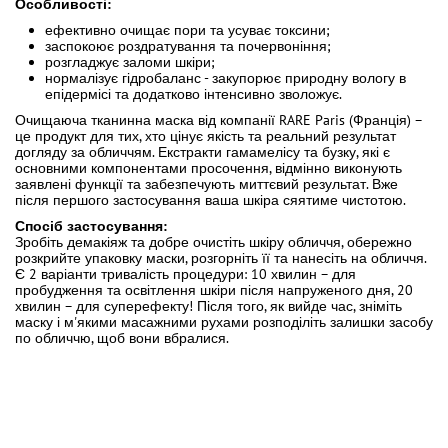
Особливості:
ефективно очищає пори та усуває токсини;
заспокоює роздратування та почервоніння;
розгладжує заломи шкіри;
нормалізує гідробаланс - закупорює природну вологу в
епідермісі та додатково інтенсивно зволожує.
Очищаюча тканинна маска від компанії RARE Paris (Франція) –
це продукт для тих, хто цінує якість та реальний результат
догляду за обличчям. Екстракти гамамелісу та бузку, які є
основними компонентами просочення, відмінно виконують
заявлені функції та забезпечують миттєвий результат. Вже
після першого застосування ваша шкіра сяятиме чистотою.
Спосіб застосування:
Зробіть демакіяж та добре очистіть шкіру обличчя, обережно
розкрийте упаковку маски, розгорніть її та нанесіть на обличчя.
Є 2 варіанти тривалість процедури: 10 хвилин – для
пробудження та освітлення шкіри після напруженого дня, 20
хвилин – для суперефекту! Після того, як вийде час, зніміть
маску і м'якими масажними рухами розподіліть залишки засобу
по обличчю, щоб вони вбралися.