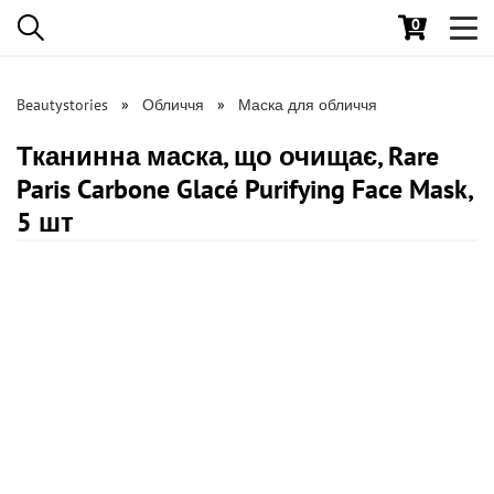
0
Toggl
navig
Beautystories
Обличчя
Маска для обличчя
Тканинна маска, що очищає, Rare
Paris Carbone Glacé Purifying Face Mask,
5 шт