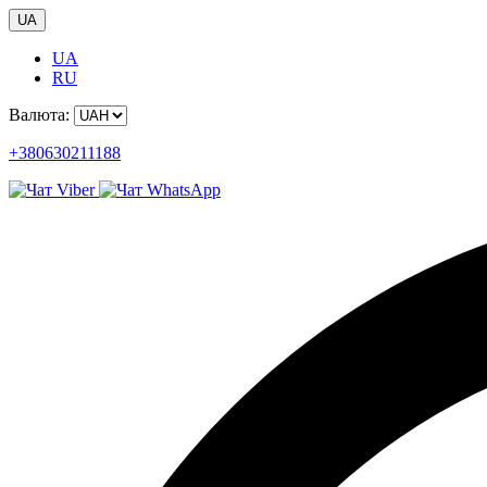
UA
UA
RU
Валюта:
+380630211188