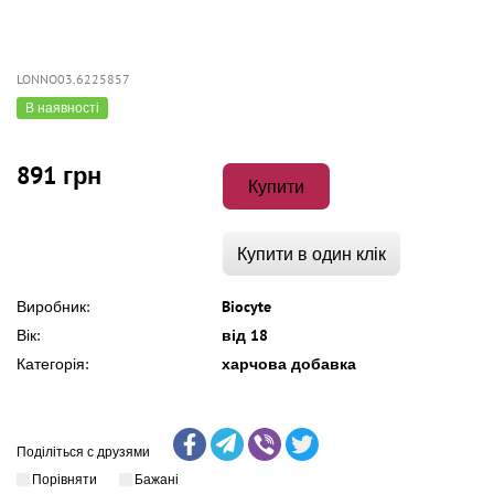
LONNO03.6225857
В наявності
891 грн
Купити
Купити в один клік
Виробник:
Biocyte
Вік:
від 18
Категорія:
харчова добавка
Поділіться с друзями
Порівняти
Бажані