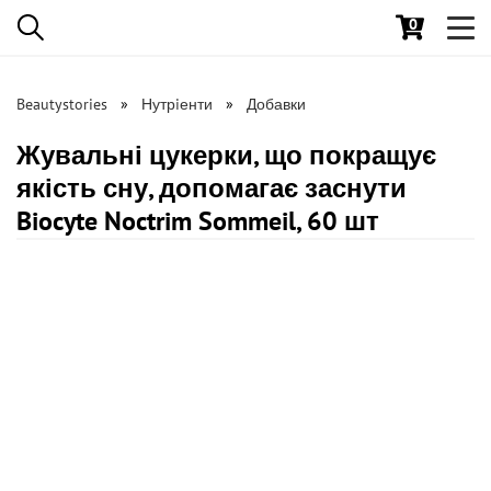
0
Toggl
navig
Beautystories
Нутрiенти
Добавки
Жувальні цукерки, що покращує
якість сну, допомагає заснути
Biocyte Noctrim Sommeil, 60 шт