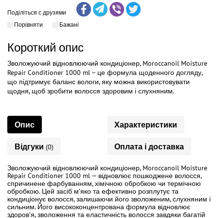
Поділіться с друзями
Порівняти
Бажані
Короткий опис
Зволожуючий відновлюючий кондиціонер, Moroccanoil Moisture
Repair Conditioner 1000 ml – це формула щоденного догляду,
що підтримує баланс вологи, яку можна використовувати
щодня, щоб зробити волосся здоровим і слухняним.
Опис
Характеристики
Відгуки
Оплата і доставка
(0)
Зволожуючий відновлюючий кондиціонер, Moroccanoil Moisture
Repair Conditioner 1000 ml — відновлює пошкоджене волосся,
спричинене фарбуванням, хімічною обробкою чи термічною
обробкою. Цей засіб м’яко та ефективно розплутує та
кондиціонує волосся, залишаючи його зволоженим, слухняним і
сильним. Його висококонцентрована формула відновлює
здоров’я, зволоження та еластичність волосся завдяки багатій