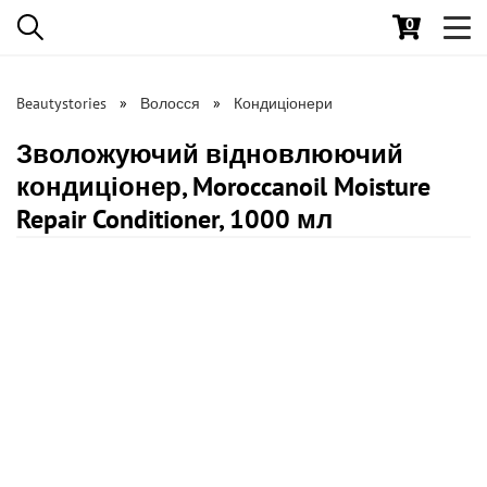
0
Toggl
navig
Beautystories
Волосся
Кондиціонери
Зволожуючий відновлюючий
кондиціонер, Moroccanoil Moisture
Repair Conditioner, 1000 мл