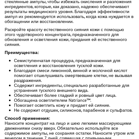
стеклянные ампулы, чтобы избежать окисления и разложения
ингредиентов, которые, как доказано, надежно обеспечивают
результаты медицинского уровня. Благодаря эффективности
ампул их рекомендуется использовать, когда кожа нуждается в
обогащении или восстановлении.
Раскройте красоту естественного сияния кожи с помощью
этого чудотворного концентрата, предназначенного для
обновления и осветления кожи, придания ей естественного
сияния.
Преимущества:
Семиступенчатая процедура, предназначенная для
осветления и восстановления тусклой кожи.
Благодаря смеси лимонной, винной и молочной кислот
помогает отшелушивать омертвевшие клетки, не вызывая
раздражения.
Содержит ингредиенты, специально разработанные для
устранения тусклого внешнего вида.
Обеспечивает более гладкий и ровный цвет лица.
Обогащена осветлителем Natriance™.
Помогает осветлить кожу и придает ей сияние.
Не содержит отдушек, силиконов, парабенов и сульфатов.
Способ применения:
Наносите концентрат на лицо и шею легкими массирующими
движениями снизу вверх. Обязательно используйте все
содержимое ампулы, не сохраняя остатки. Наносите утром или
вечером в течение 7 дней, совмещая с привычными