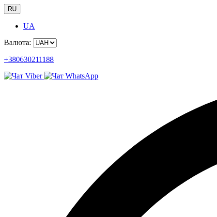
RU
UA
Валюта:
+380630211188