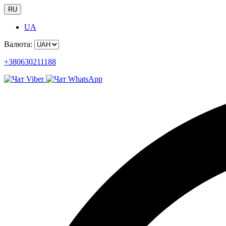
RU
UA
Валюта:
+380630211188