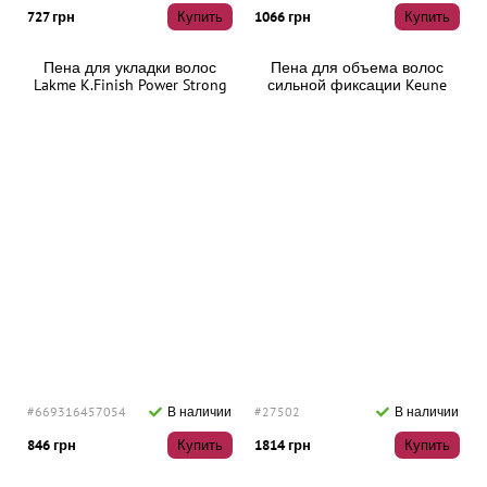
727 грн
Купить
1066 грн
Купить
Пена для укладки волос
Пена для объема волос
Lakme K.Finish Power Strong
сильной фиксации Keune
Hold Mousse Сильная
Style Velvet Cloud, 200 мл
фиксация, 300 мл
#669316457054
В наличии
#27502
В наличии
846 грн
Купить
1814 грн
Купить