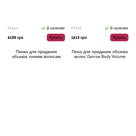
#5664
В наличии
#3596
В наличии
6188 грн
Купить
1615 грн
Купить
Пенка для придания
Пена для придания объема
объема тонким волосам
волос Davroe Body Volume
RevitaLash Volume Enhancing
Texture, 200 мл
Foam, 55 мл