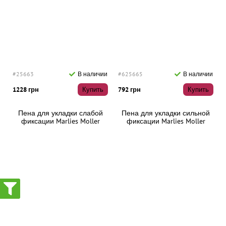
#25663
В наличии
#625665
В наличии
1228 грн
Купить
792 грн
Купить
Пена для укладки слабой
Пена для укладки сильной
фиксации Marlies Moller
фиксации Marlies Moller
Style & Hold Flexible Styling
Style & Hold Strong Styling
Foam, 200 мл
Foam, 200 мл