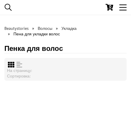
0
Toggl
navig
Beautystories
Волосы
Укладка
Пена для укладки волос
Пенка для волос
На страницу:
Сортировка: