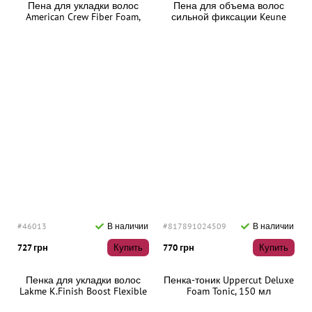
Пена для укладки волос
Пена для объема волос
American Crew Fiber Foam,
сильной фиксации Keune
200 мл
Style Velvet Cloud, 500 мл
#46013
В наличии
#817891024509
В наличии
727 грн
Купить
770 грн
Купить
Пенка для укладки волос
Пенка-тоник Uppercut Deluxe
Lakme K.Finish Boost Flexible
Foam Tonic, 150 мл
Mousse Легкая фиксация,