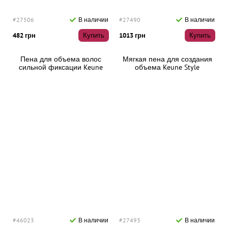
#27506
В наличии
#27490
В наличии
482 грн
Купить
1013 грн
Купить
Пена для объема волос
Мягкая пена для создания
сильной фиксации Keune
объема Keune Style
Style Velvet Cloud, 75 мл
Cashmere Cloud, 200 мл
#46023
В наличии
#27493
В наличии