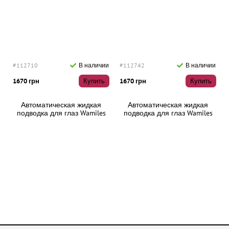
#112710
В наличии
#112742
В наличии
1670 грн
Купить
1670 грн
Купить
Автоматическая жидкая
Автоматическая жидкая
подводка для глаз Wamiles
подводка для глаз Wamiles
Cosmetics Face The Liquid
Cosmetics Face The Liquid
Eyeliner Kokutan (черный)
Eyeliner 901 BlackⅡ (черний)