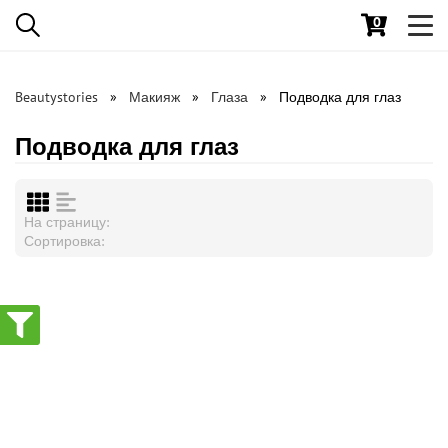
0
Toggl
navig
Beautystories
Макияж
Глаза
Подводка для глаз
Подводка для глаз
На страницу:
Сортировка: