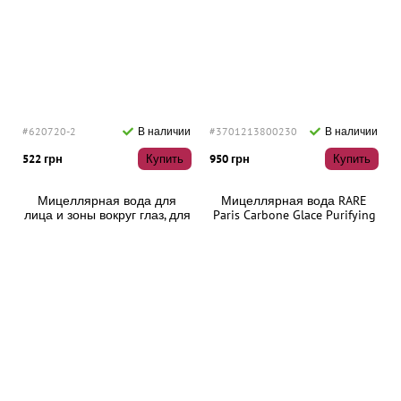
#620720-2
В наличии
#3701213800230
В наличии
522 грн
Купить
950 грн
Купить
Мицеллярная вода для
Мицеллярная вода RARE
лица и зоны вокруг глаз, для
Paris Carbone Glace Purifying
сухой и чувствительной
Micellar Water, 100 мл
кожи 200 мл