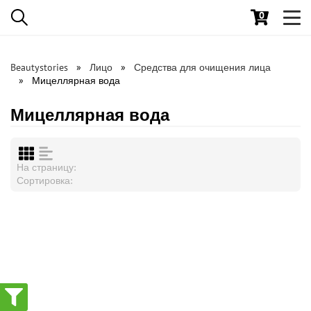
0
Toggl
navig
Beautystories
Лицо
Средства для очищения лица
Мицеллярная вода
Мицеллярная вода
На страницу:
Сортировка: