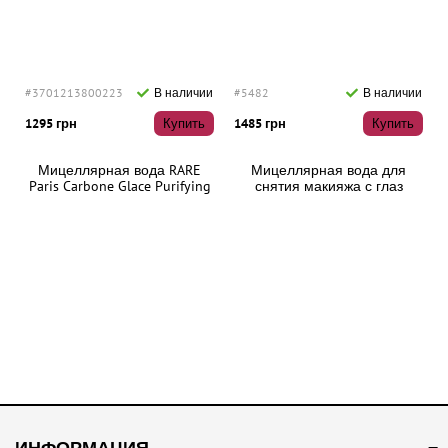
#3701213800223
В наличии
#5482
В наличии
1295 грн
Купить
1485 грн
Купить
Мицеллярная вода RARE
Мицеллярная вода для
Paris Carbone Glace Purifying
снятия макияжа с глаз
Micellar Water, 250 мл
RevitaLash Micellar Water Lash
Wash, 100 мл
ИНФОРМАЦИЯ