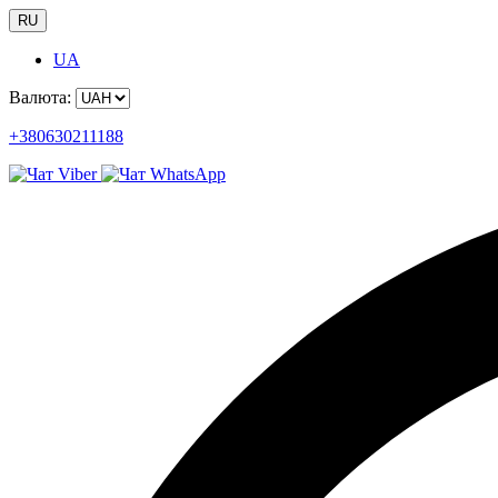
RU
UA
Валюта:
+380630211188