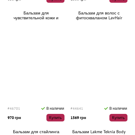
Бальзам для
Бальзам для волос с
чувствительной кожи и
фитоскваланом LavHair
волос Lakme K.Therapy
GlowBalm, 900 мл
Sensitive Relaxing Balm, 300
мл
#46701
В наличии
#44641
В наличии
970 грн
Купить
1569 грн
Купить
Бальзам для стайлинга
Бальзам Lakme Teknia Body