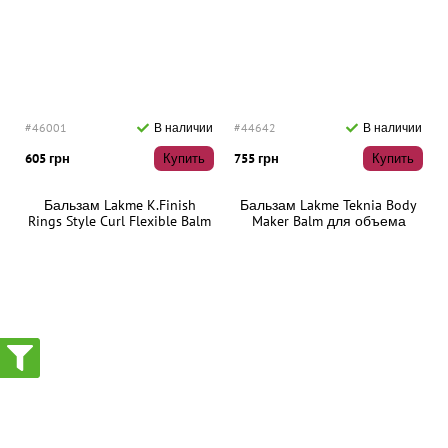
#46001
В наличии
#44642
В наличии
605 грн
Купить
755 грн
Купить
Бальзам Lakme K.Finish
Бальзам Lakme Teknia Body
Rings Style Curl Flexible Balm
Maker Balm для объема
для укладки вьющихся
тонких волос, 300 мл
волос, 150 мл