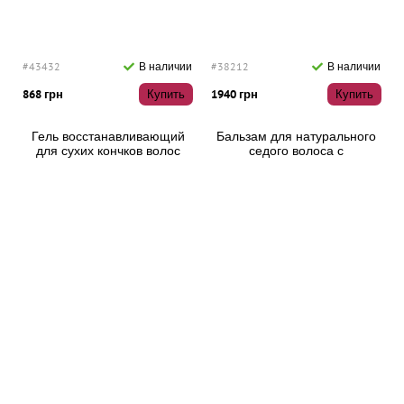
#43432
В наличии
#38212
В наличии
868 грн
Купить
1940 грн
Купить
Гель восстанавливающий
Бальзам для натурального
для сухих кончков волос
седого волоса с
Lakme K.Therapy Repairing
антижелтым эффектом La
Gel Dry Hair, 30 мл
Biosthetique Glam Color Toner
Steel Gray.11, 200 мл