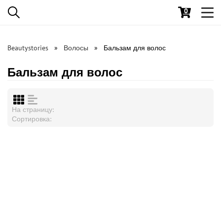
0
Toggl
navig
Beautystories
Волосы
Бальзам для волос
Бальзам для волос
На страницу:
Сортировка: