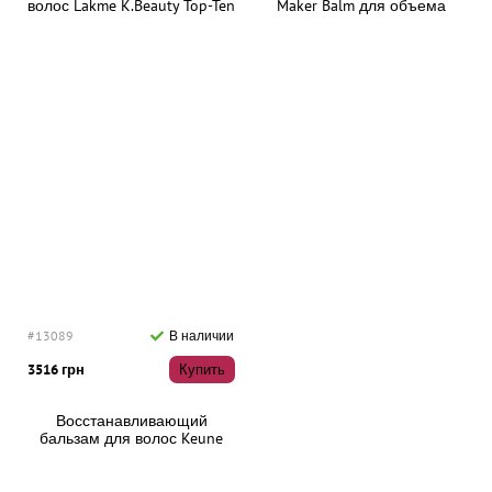
волос Lakme K.Beauty Top-Ten
Maker Balm для объема
Style Care Balm, 150 мл
тонких волос, 1000 мл
#13089
В наличии
3516 грн
Купить
Восстанавливающий
бальзам для волос Keune
After Color Revive Balm, 50 мл