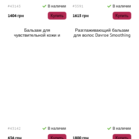
#43143
В наличии
#3591
В наличии
1404 грн
Купить
1615 грн
Купить
Бальзам для
Разглаживающий бальзам
чувствительной кожи и
для волос Davroe Smoothing
волос Lakme K.Therapy
Balm, 150 мл
Sensitive Relaxing Balm, 1000
мл
#43142
В наличии
В наличии
636 грн
Купить
1800 грн
Купить