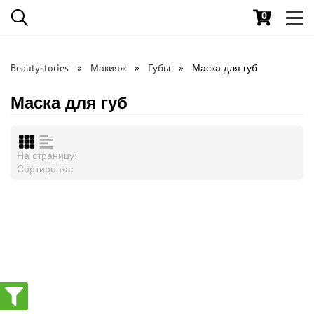
0
Toggl
navig
Beautystories
Макияж
Губы
Маска для губ
Маска для губ
На страницу:
Сортировка: