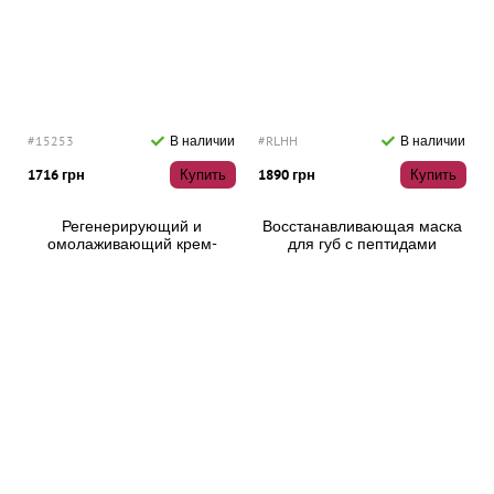
#15253
В наличии
#RLHH
В наличии
1716 грн
Купить
1890 грн
Купить
Регенерирующий и
Восстанавливающая маска
омолаживающий крем-
для губ с пептидами
контур для глаз и губ
HydroPeptide Liplock Hydrator
Cantabria Labs Endocare Eye
маска для губ, 7 мл
and Lip Contour, 15 мл