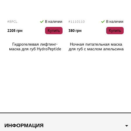
#RPCL
В наличии
#1110110
В наличии
2205 грн
Купить
380 грн
Купить
Гидрогелевая лифтинг-
Ночная питательная маска
маска для губ HydroPeptide
для губ с маслом апельсина
PolyPeptide Collagel+ Lip
Elan Kissamin, 4,5 г
Mask , 8 шт
ИНФОРМАЦИЯ