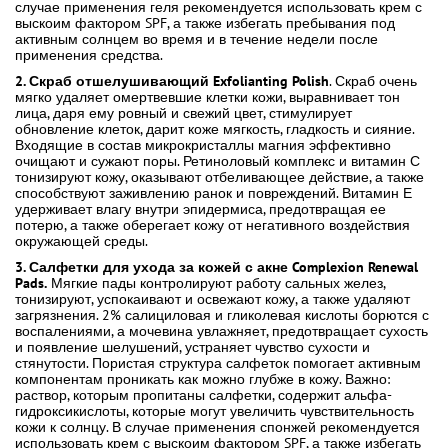
случае применения геля рекомендуется использовать крем с
выскоим фактором SPF, а также избегать пребывания под
активным солнцем во время и в течение недели после
применения средства.
2. Скраб отшелушивающий Exfolianting Polish
. Скраб очень
мягко удаляет омертвевшие клетки кожи, выравнивает тон
лица, даря ему ровный и свежий цвет, стимулирует
обновление клеток, дарит коже мягкость, гладкость и сияние.
Входящие в состав микрокристаллы магния эффективно
очищают и сужают поры. Ретиноловый комплекс и витамин С
тонизируют кожу, оказывают отбеливающее действие, а также
способствуют заживлению ранок и повреждений. Витамин Е
удерживает влагу внутри эпидермиса, предотвращая ее
потерю, а также оберегает кожу от негативного воздействия
окружающей среды.
3. Салфетки для ухода за кожей с акне Complexion Renewal
Pads.
Мягкие пады контролируют работу сальных желез,
тонизируют, успокаивают и освежают кожу, а также удаляют
загрязнения. 2% салициловая и гликолевая кислоты борются с
воспалениями, а мочевина увлажняет, предотвращает сухость
и появление шелушений, устраняет чувство сухости и
стянутости. Пористая структура салфеток помогает активным
компонентам проникать как можно глубже в кожу. Важно:
раствор, которым пропитаны салфетки, содержит альфа-
гидроксикислоты, которые могут увеличить чувствительность
кожи к солнцу. В случае применения спонжей рекомендуется
использовать крем с выскоим фактором SPF, а также избегать