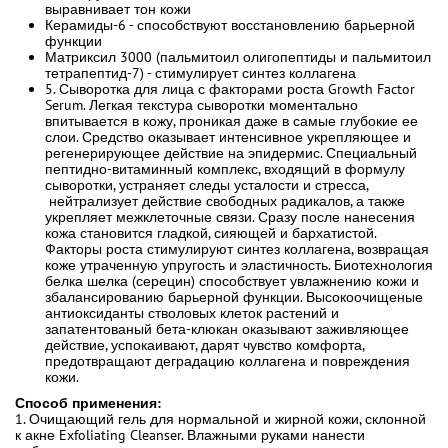
выравнивает тон кожи
Керамиды-6 - способствуют восстановлению барьерной
функции
Матриксил 3000 (пальмитоил олигопептиды и пальмитоил
тетрапептид-7) - стимулирует синтез коллагена
5. Сыворотка для лица с факторами роста Growth Factor
Serum. Легкая текстура сыворотки моментально
впитывается в кожу, проникая даже в самые глубокие ее
слои. Средство оказывает интенсивное укрепляющее и
регенерирующее действие на эпидермис. Специальный
пептидно-витаминный комплекс, входящий в формулу
сыворотки, устраняет следы усталости и стресса,
нейтрализует действие свободных радикалов, а также
укрепляет межклеточные связи. Сразу после нанесения
кожа становится гладкой, сияющей и бархатистой.
Факторы роста стимулируют синтез коллагена, возвращая
коже утраченную упругость и эластичность. Биотехнология
белка шелка (серецин) способствует увлажнению кожи и
збалансированию барьерной функции. Высокоочищеные
антиоксиданты стволовых клеток растений и
запатентованый бета-клюкан оказывают заживляющее
действие, успокаивают, дарят чувство комфорта,
предотвращают деградацию коллагена и повреждения
кожи.
Способ применения:
1. Очищающий гель для нормальной и жирной кожи, склонной
к акне Exfoliating Cleanser. Влажными руками нанести