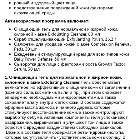
ровный и здоровый цвет лица
предотвращение повреждений кожи факторами
окружающей среды
Антивозрастная программа включает:
Очищающий гель для нормальной и жирной кожи,
склонной к акне Exfoliating Cleanser, 60 мл
Скраб отшелушивающий Exfolianting Polish, 16,2 г
Салфетки для ухода за кожей с акне Complexion Renewal
Pads, 30 шт
Ежедневный стимулирующий крем для всех типов кожи
Daily Power Defense, 30 мл
Сыворотка для лица с факторами роста Growth Factor
Serum, 30 мл
1. Очищающий гель для нормальной и жирной кожи,
склонной к акне Exfoliating Cleanser.
Гель обеспечивает
деликатное, но эффективное очищение кожи от загрязнений
(кожного сала, косметики, пыли и пр.), при этом снабжает
эпидермис необходимыми микроэлементами, а также
сохраняет влагу внутри клеток кожи. В составе содержатся
эфирные масла жожоба и чайного дерева, которые
стимулируют восстановление кожи, а также контролируют
выработку себума. Активные компоненты геля успокаивают
раздражения, выравнивают и улучшают тон лица, а также
борются с вредным воздействием свободных радикалов.
Важно: в составе геля содержатся бета-гидроксикислоты,
которые могут увеличить чувствительнось кожи к солнцу. В