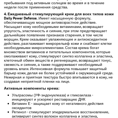
пребывания под активным солнцем во время и в течение
недели после применения средства.
4. Ежедневный стимулирующий крем для всех типов кожи
Daily Power Defense.
Имеет насыщенную формулу,
обеспечивающую мощное антивозрастное действие.
Насыщает кожу необходимыми витаминами, возвращает
упругость, эластичность и сияние, при этом предотвращает
дальнейшее появление признаков старения, в том числе
морщин. Крем оказывает увлажняющее и антиоксидантное
действие, разглаживает микрорельеф кожи и снабжает клетки
необходимыми микроэлементами. Состав крема богат
множеством витаминов и питательных компонентов, которые
омолаживают кожу, стимулируют синтез коллагена и эластина,
клеточный обмен веществ и регенерацию, возвращают тонус,
свежесть и сияние, а также поддерживают необходимый
уровень влаги. Интенсивная формула повышает защитный
барьер кожи, делая ее более устойчивой к окружающей среде.
Нежирная и приятная текстура быстро впитываются в кожу, не
создавая неприятной пленки на лице.
Активные компоненты крема:
Ультрасомы (УФ-эндонуклеаза) и гликозилаза -
инициируют и ускоряют реставрацию ДНК
Витамин Е - защищает кожу от негативного действия
оксидантов
Ретинол - стимулиурет эпидермальное восстановление,
активирует синтез волокон коллагена и эластина,