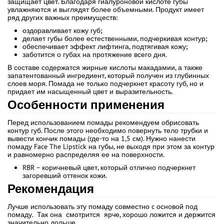
защищает цвет. Благодаря гиалуроновой кислоте губы
увлажняются и выглядят более объемными. Продукт имеет
ряд других важных преимуществ:
оздоравливает кожу губ;
делает губы более естественными, подчеркивая контур;
обеспечивает эффект лифтинга, подтягивая кожу;
заботится о губах на протяжение всего дня.
В составе содержатся жирные кислоты макадамии, а также
запатентованный ингредиент, который получен из глубинных
слоев моря. Помада не только подчеркнет красоту губ, но и
придает им насыщенный цвет и выразительность.
Особенности применения
Перед использованием помады рекомендуем обрисовать
контур губ. После этого необходимо повернуть тело трубки и
вывести кончик помады (где-то на 1,5 см). Нужно нанести
помаду Face The Lipstick на губы, не выходя при этом за контур
и равномерно распределяя ее на поверхности.
RBR – коричневый цвет, который отлично подчеркнет
загоревший оттенок кожи.
Рекомендация
Лучше использовать эту помаду совместно c основой под
помаду. Так она смотрится ярче, хорошо ложится и держится
значительно дольше.