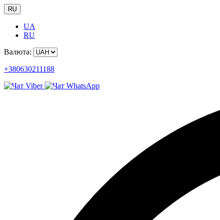
RU
UA
RU
Валюта:
+380630211188