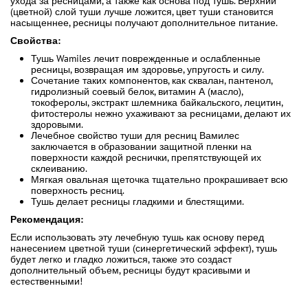
ухода за ресницами, а также как основа под тушь. Верхний
(цветной) слой туши лучше ложится, цвет туши становится
насыщеннее, ресницы получают дополнительное питание.
Свойства:
Тушь Wamiles лечит поврежденные и ослабленные
ресницы, возвращая им здоровье, упругость и силу.
Сочетание таких компонентов, как сквалан, пантенол,
гидролизный соевый белок, витамин А (масло),
токоферолы, экстракт шлемника байкальского, лецитин,
фитостеролы нежно ухаживают за ресницами, делают их
здоровыми.
Лечебное свойство туши для ресниц Вамилес
заключается в образовании защитной пленки на
поверхности каждой реснички, препятствующей их
склеиванию.
Мягкая овальная щеточка тщательно прокрашивает всю
поверхность ресниц.
Тушь делает ресницы гладкими и блестящими.
Рекомендация:
Если использовать эту лечебную тушь как основу перед
нанесением цветной туши (синергетический эффект), тушь
будет легко и гладко ложиться, также это создаст
дополнительный объем, ресницы будут красивыми и
естественными!