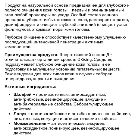
Продукт на натуральной основе предназначен для глубокого и
полного очищения кожи головы – первый и очень значимый
этап любой̆ процедуры по уходу. Особый состав данного
препарата убирает избыток кожного сала, растворяет кератин,
дезинфицирует и очищает глубокий эпителий (очищает устья
фолликулов), открывает поры кожи головы.
Глубокое очищение способствует качественному улучшению
последующей интенсивной пенетрации активных
компонентов.
Преимущества продукта
: Энергетический состав Д –
отличительная черта линии средств ORising. Средство
подразумевает глубокое очищение кожи головы и её
подготовку к наилучшему усвоению питательных веществ.
Рекомендован для всех типов кожи в случаях себореи,
гипергидроза, перхоти и выпадения.
Активные ингредиенты
:
Шалфей
– противоотечные, антиоксидантные,
антигрибковые, дезинфицирующие, вяжущие и
антибактериальные свойства. Себорегулирующее
действие.
Лопух
– противогрибковое и антибактериальное действие,
питательные, вяжущие и антисептические свойства.
Можжевельник
— антисептическое, вяжущее,
антиоксидантное, тонизирующее, дезинфицирующее
действие.