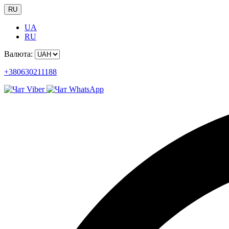
RU
UA
RU
Валюта:
+380630211188