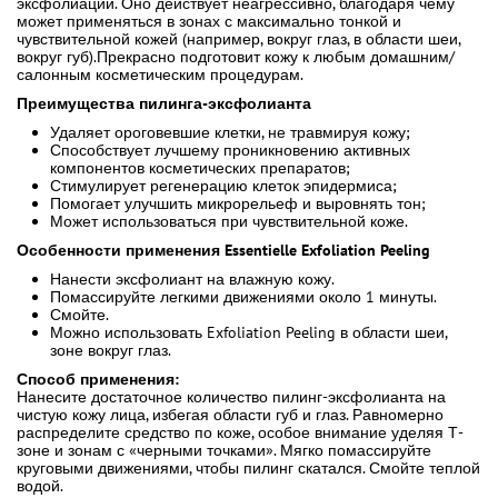
эксфолиации. Оно действует неагрессивно, благодаря чему
может применяться в зонах с максимально тонкой и
чувствительной кожей (например, вокруг глаз, в области шеи,
вокруг губ).Прекрасно подготовит кожу к любым домашним/
салонным косметическим процедурам.
Преимущества пилинга-эксфолианта
Удаляет ороговевшие клетки, не травмируя кожу;
Способствует лучшему проникновению активных
компонентов косметических препаратов;
Стимулирует регенерацию клеток эпидермиса;
Помогает улучшить микрорельеф и выровнять тон;
Может использоваться при чувствительной коже.
Особенности применения Essentielle Exfoliation Peeling
Нанести эксфолиант на влажную кожу.
Помассируйте легкими движениями около 1 минуты.
Смойте.
Можно использовать Exfoliation Peeling в области шеи,
зоне вокруг глаз.
Способ применения:
Нанесите достаточное количество пилинг-эксфолианта на
чистую кожу лица, избегая области губ и глаз. Равномерно
распределите средство по коже, особое внимание уделяя Т-
зоне и зонам с «черными точками». Мягко помассируйте
круговыми движениями, чтобы пилинг скатался. Смойте теплой
водой.