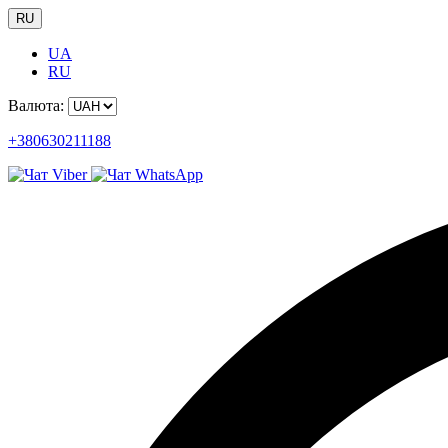
RU
UA
RU
Валюта:
+380630211188